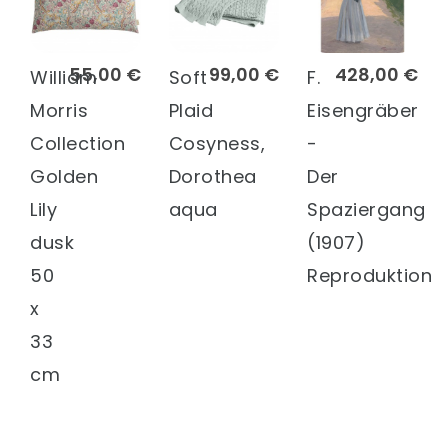
55,00 €
99,00 €
428,00 €
William
Soft
F.
Morris
Plaid
Eisengräber
Collection
Cosyness,
-
Golden
Dorothea
Der
Lily
aqua
Spaziergang
dusk
(1907)
50
Reproduktion
x
33
cm