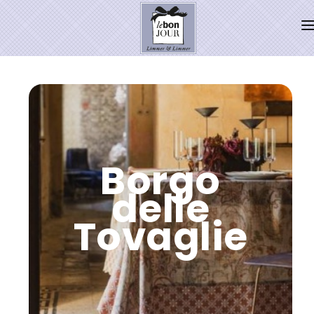
HOME
SHOP
Neuheiten
WEIHNACHTSZAUBER 2026
Borgo
PRESSE
delle
Kontakt
Tovaglie
SALE