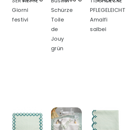
SERVIETTE
Bustier
TISCHDECKE
Giorni
Schürze
PFLEGELEICHT
festivi
Toile
Amalfi
de
salbei
Jouy
grün