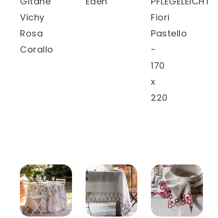
Gitane
Eden
PFLEGELEICHT
Vichy
Fiori
Rosa
Pastello
Corallo
-
170
x
220