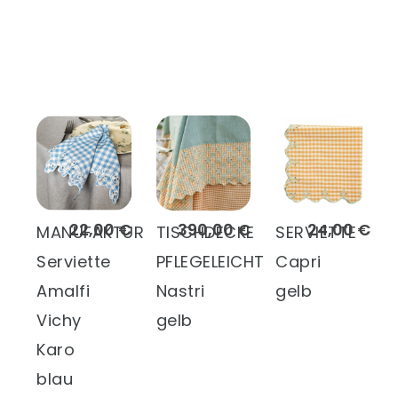
22,00 €
390,00 €
24,00 €
MANUFAKTUR
TISCHDECKE
SERVIETTE
Serviette
PFLEGELEICHT
Capri
Amalfi
Nastri
gelb
Vichy
gelb
Karo
blau