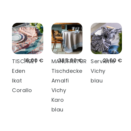
16,00 €
385,00 €
21,00 €
TISCHSET
MANUFAKTUR
Serviette
Eden
Tischdecke
Vichy
Ikat
Amalfi
blau
Corallo
Vichy
Karo
blau