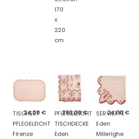
170
x
220
cm
24,00 €
390,00 €
24,00 €
TISCHEST
PFLEGELEICHT
SERVIETTE
PFLEGELEICHT
TISCHDECKE
Eden
Firenze
Eden
Millerighe