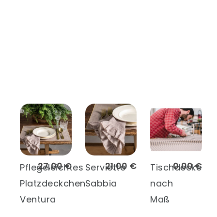
27,00 €
21,00 €
0,00 €
Pflegeleichtes
Serviette
Tischdecke
Platzdeckchen
Sabbia
nach
Ventura
Maß