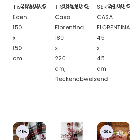
299,00 €
385,00 €
24,00 €
Tischdecke
TISCHDECKE
SERVIETTE
Eden
Casa
CASA
150
Florentina
FLORENTINA
x
180
45
150
x
x
cm
220
45
cm,
cm
fleckenabweisend
-18%
-30%