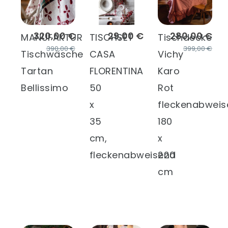
320,00 €
29,00 €
280,00 €
MANUFAKTUR
TISCHSET
Tischdecke
390,00 €
399,00 €
Tischwäsche
CASA
Vichy
Tartan
FLORENTINA
Karo
Bellissimo
50
Rot
x
fleckenabwei
35
180
cm,
x
fleckenabweisend
220
cm