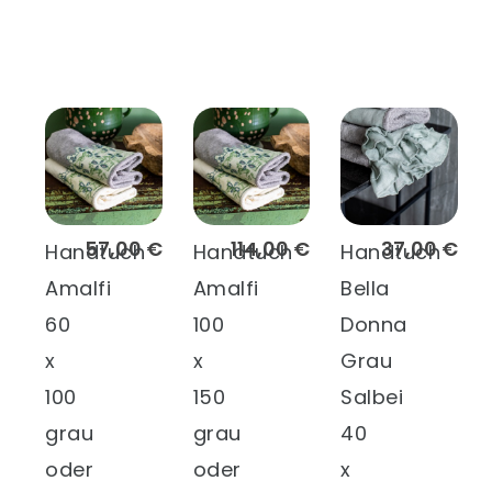
57,00 €
114,00 €
37,00 €
Handtuch
Handtuch
Handtuch
Amalfi
Amalfi
Bella
60
100
Donna
x
x
Grau
100
150
Salbei
grau
grau
40
oder
oder
x