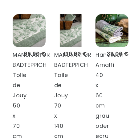
69,00 €
139,00 €
33,00 €
MANUFAKTUR
MANUFAKTUR
Handtuch
BADTEPPICH
BADTEPPICH
Amalfi
Toile
Toile
40
de
de
x
Jouy
Jouy
60
50
70
cm
x
x
grau
70
140
oder
cm
cm
ecru