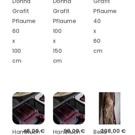
Donna
Donna
Grafit
Grafit
Grafit
Pflaume
Pflaume
Pflaume
40
60
100
x
x
x
60
100
150
cm
cm
cm
48,00 €
90,00 €
208,00 €
Handtuch
Handtuch
Bella