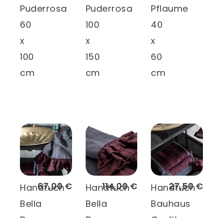
Puderrosa
Puderrosa
Pflaume
60
100
40
x
x
x
100
150
60
cm
cm
cm
67,00 €
114,00 €
27,50 €
Handtuch
Handtuch
Handtuch
Bella
Bella
Bauhaus