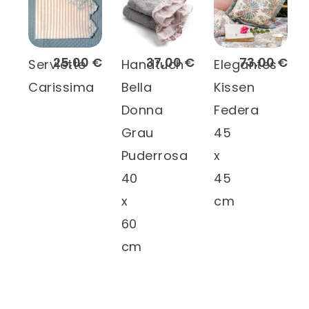
25,00 €
37,00 €
73,00 €
Serviette
Handtuch
Elegantes
Carissima
Bella
Kissen
Donna
Federa
Grau
45
Puderrosa
x
40
45
x
cm
60
cm