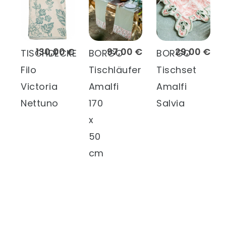
130,00 €
97,00 €
29,00 €
TISCHDECKE
BORGO
BORGO
Filo
Tischläufer
Tischset
Victoria
Amalfi
Amalfi
Nettuno
170
Salvia
x
50
cm