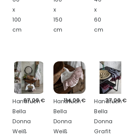
x
x
x
100
150
60
cm
cm
cm
67,00 €
114,00 €
37,00 €
Handtuch
Handtuch
Handtuch
Bella
Bella
Bella
Donna
Donna
Donna
Weiß
Weiß
Grafit