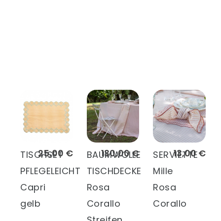
25,00 €
130,00 €
13,00 €
TISCHSET
BAUMWOLLE
SERVIETTE
PFLEGELEICHT
TISCHDECKE
Mille
Capri
Rosa
Rosa
gelb
Corallo
Corallo
Streifen