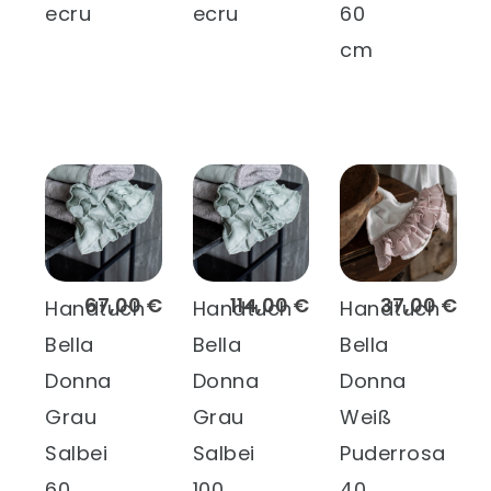
ecru
ecru
60
cm
67,00 €
114,00 €
37,00 €
Handtuch
Handtuch
Handtuch
Bella
Bella
Bella
Donna
Donna
Donna
Grau
Grau
Weiß
Salbei
Salbei
Puderrosa
60
100
40