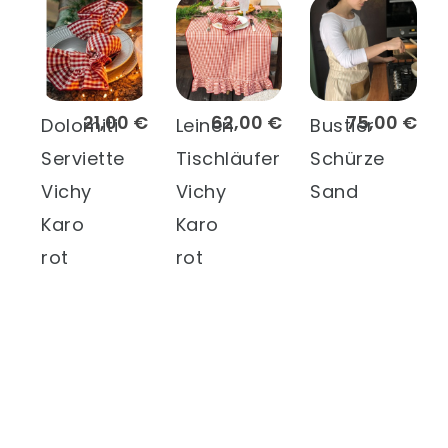
21,00 €
62,00 €
75,00 €
Dolomiti
Leinen
Bustier
Serviette
Tischläufer
Schürze
Vichy
Vichy
Sand
Karo
Karo
rot
rot