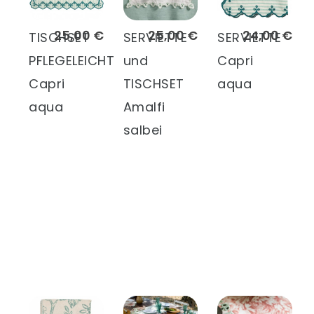
25,00 €
25,00 €
24,00 €
TISCHSET
SERVIETTE
SERVIETTE
PFLEGELEICHT
und
Capri
Capri
TISCHSET
aqua
aqua
Amalfi
salbei