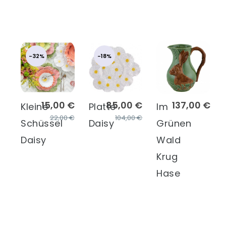
-32%
-18%
15,00 €
85,00 €
137,00 €
Kleine
Platte
Im
22,00 €
104,00 €
Schüssel
Daisy
Grünen
Daisy
Wald
Krug
Hase