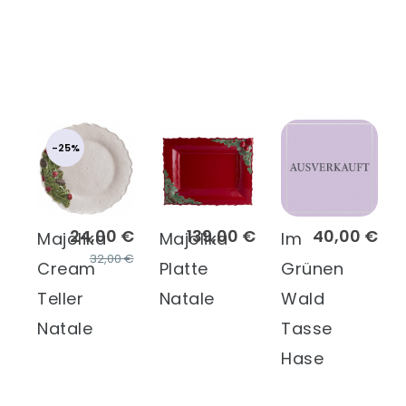
-25%
24,00 €
139,00 €
40,00 €
Majolika
Majolika
Im
32,00 €
Cream
Platte
Grünen
Teller
Natale
Wald
Natale
Tasse
Hase