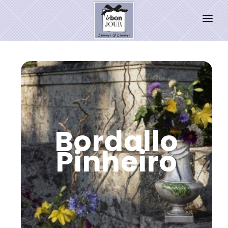
HOME
SHOP
Neuheiten
WEIHNACHTSZAUBER 2026
Bordallo
PRESSE
Pinheiro
Kontakt
SALE