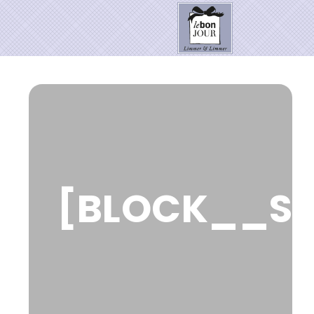
HOME
SHOP
Neuheiten
WEIHNACHTSZAUBER 2026
PRESSE
[BLOCK__SD
Kontakt
SALE