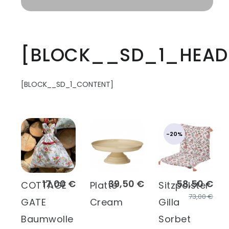
[BLOCK__SD_1_HEAD
[BLOCK__SD_1_CONTENT]
-20%
17,00 €
39,50 €
58,50 €
COTTAGE
Platte
Sitzpolster
73,00 €
GATE
Cream
Gilla
Baumwolle
Sorbet