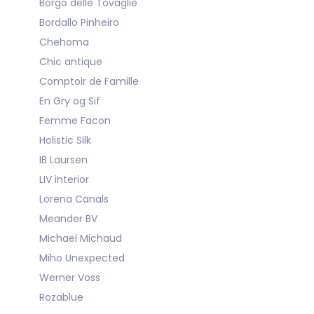
Borgo delle Tovaglie
Bordallo Pinheiro
Chehoma
Chic antique
Comptoir de Famille
En Gry og Sif
Femme Facon
Holistic Silk
IB Laursen
LIV interior
Lorena Canals
Meander BV
Michael Michaud
Miho Unexpected
Werner Voss
Rozablue