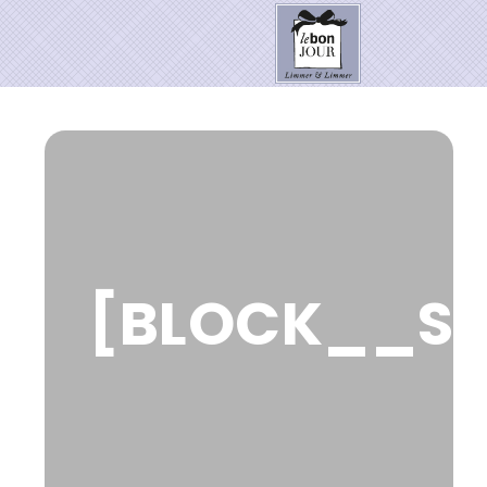
HOME
SHOP
Neuheiten
WEIHNACHTSZAUBER 2026
PRESSE
[BLOCK__SD
Kontakt
SALE