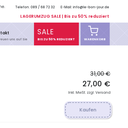
me.
Telefon: 089 / 68 72 32
E-Mail: info@le-bon-jour.de
LAGERUMZUG SALE | Bis zu 50% reduziert
SALE
takt
freuen uns auf Sie
BIS ZU 50% REDUZIERT
WARENKORB
31,00 €
27,00 €
Inkl. MwSt. zzgl. Versand
Kaufen