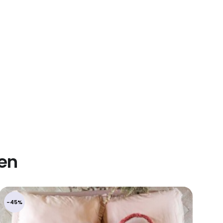
len
-45%