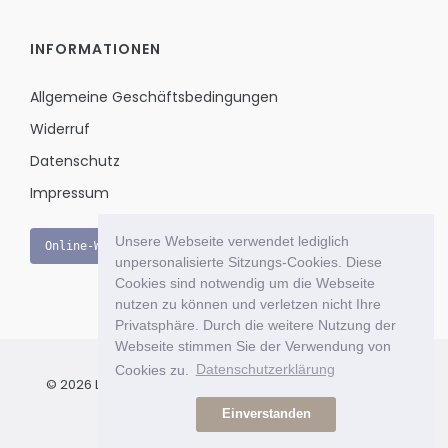
INFORMATIONEN
Allgemeine Geschäftsbedingungen
Widerruf
Datenschutz
Impressum
Unsere Webseite verwendet lediglich
Online-Widerruf
unpersonalisierte Sitzungs-Cookies. Diese
Cookies sind notwendig um die Webseite
nutzen zu können und verletzen nicht Ihre
Privatsphäre. Durch die weitere Nutzung der
Webseite stimmen Sie der Verwendung von
Cookies zu.
Datenschutzerklärung
© 2026 Le Bon Jour - Das exklusive Einkaufsportal für Ihr
Wohnambiente mit Stil & Charme.
Einverstanden