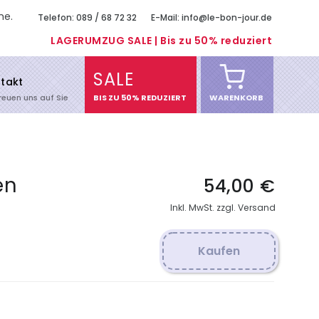
me.
Telefon: 089 / 68 72 32
E-Mail: info@le-bon-jour.de
LAGERUMZUG SALE | Bis zu 50% reduziert
SALE
takt
freuen uns auf Sie
BIS ZU 50% REDUZIERT
WARENKORB
en
54,00 €
Inkl. MwSt. zzgl. Versand
Kaufen