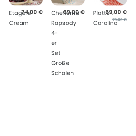
74,00 €
69,00 €
69,00 €
Etagere
Chehoma
Platte
79,00 €
Cream
Rapsody
Coralina
4-
er
Set
Große
Schalen