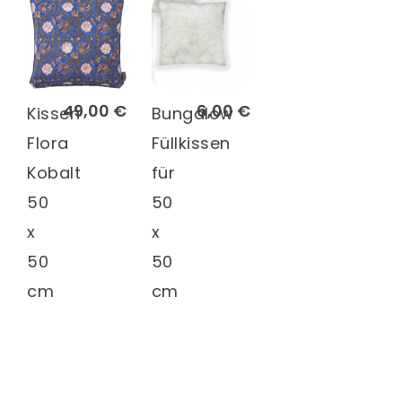
49,00 €
6,00 €
Kissen
Bungalow
Flora
Füllkissen
Kobalt
für
50
50
x
x
50
50
cm
cm