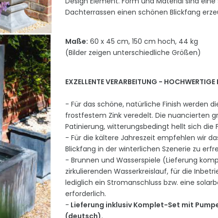
Design Element. Form und Material sind ein
Dachterrassen einen schönen Blickfang er
Maße:
60 x 45 cm, 150 cm hoch, 44 kg
(Bilder zeigen unterschiedliche Größen)
EXZELLENTE VERARBEITUNG - HOCHWERTIGE 
- Für das schöne, natürliche Finish werden di
frostfestem Zink veredelt. Die nuancierten 
Patinierung, witterungsbedingt hellt sich die
- Für die kältere Jahreszeit empfehlen wir 
Blickfang in der winterlichen Szenerie zu erfr
- Brunnen und Wasserspiele (Lieferung komp
zirkulierenden Wasserkreislauf, für die Inbet
lediglich ein Stromanschluss bzw. eine sola
erforderlich.
-
Lieferung inklusiv Komplet-Set mit Pum
(deutsch).