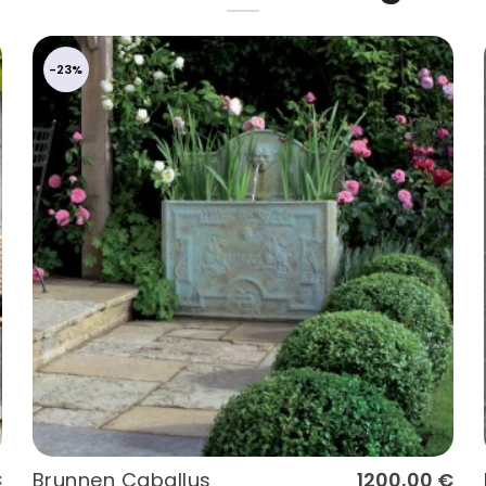
-23%
€
Brunnen Caballus
1200,00 €