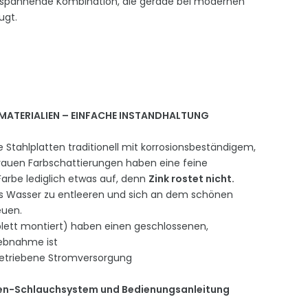
e spannende Kombination, die gerade bei modernen
zeugt.
MATERIALIEN – EINFACHE INSTANDHALTUNG
e Stahlplatten traditionell mit korrosionsbeständigem,
grauen Farbschattierungen haben eine feine
 Farbe lediglich etwas auf, denn
Zink rostet nicht.
das Wasser zu entleeren und sich an dem schönen
euen.
lett montiert) haben einen geschlossenen,
riebnahme ist
rbetriebene Stromversorgung
pen-Schlauchsystem und Bedienungsanleitung