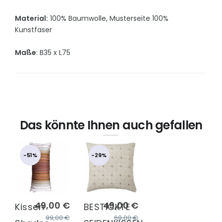
Material:
100% Baumwolle, Musterseite 100%
Kunstfaser
Maße
: B35 x L75
Das könnte Ihnen auch gefallen
-51%
-29%
49,00 €
49,00 €
Kissen
BESTICKTE
99,00 €
69,00 €