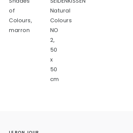
Shades
SEIDENKISSEN
of
Natural
Colours,
Colours
marron
NO
2,
50
x
50
cm
LE BON JOUR