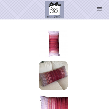
HOME
SHOP
Neuheiten
WEIHNACHTSZAUBER 2026
PRESSE
Kontakt
SALE