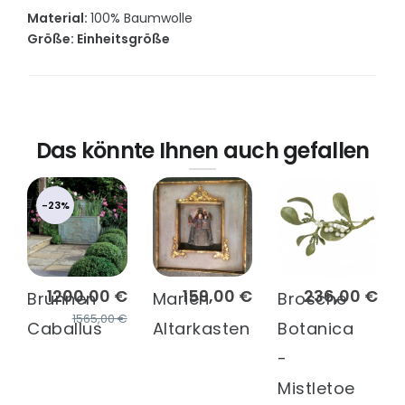
Material:
100% Baumwolle
Größe: Einheitsgröße
Das könnte Ihnen auch gefallen
-23%
1200,00 €
159,00 €
236,00 €
Brunnen
Marien
Brosche
1565,00 €
Caballus
Altarkasten
Botanica
-
Mistletoe