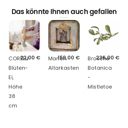
Das könnte Ihnen auch gefallen
22,00 €
159,00 €
236,00 €
CORELLI
Marien
Brosche
Blüten-
Altarkasten
Botanica
Ei,
-
Höhe
Mistletoe
38
cm