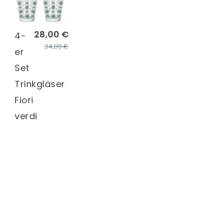
28,00 €
4-
34,00 €
er
Set
Trinkgläser
Fiori
verdi