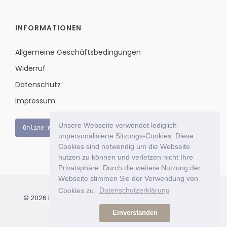
INFORMATIONEN
Allgemeine Geschäftsbedingungen
Widerruf
Datenschutz
Impressum
Unsere Webseite verwendet lediglich
Online-Widerruf
unpersonalisierte Sitzungs-Cookies. Diese
Cookies sind notwendig um die Webseite
nutzen zu können und verletzen nicht Ihre
Privatsphäre. Durch die weitere Nutzung der
Webseite stimmen Sie der Verwendung von
Cookies zu.
Datenschutzerklärung
© 2026 Le Bon Jour - Das exklusive Einkaufsportal für Ihr
Wohnambiente mit Stil & Charme.
Einverstanden