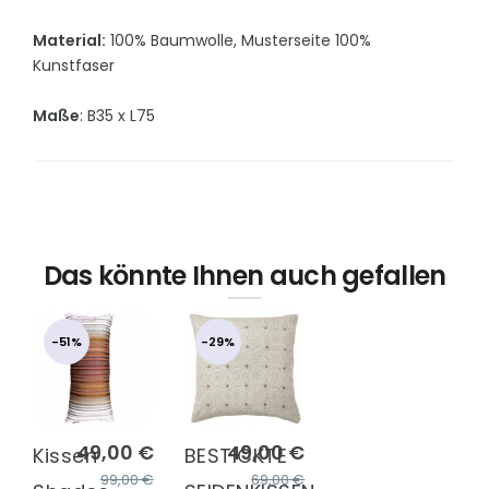
Material:
100% Baumwolle, Musterseite 100%
Kunstfaser
Maße
: B35 x L75
Das könnte Ihnen auch gefallen
-51%
-29%
49,00 €
49,00 €
Kissen
BESTICKTE
99,00 €
69,00 €