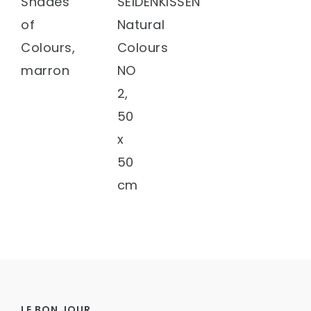
Shades
SEIDENKISSEN
of
Natural
Colours,
Colours
marron
NO
2,
50
x
50
cm
LE BON JOUR