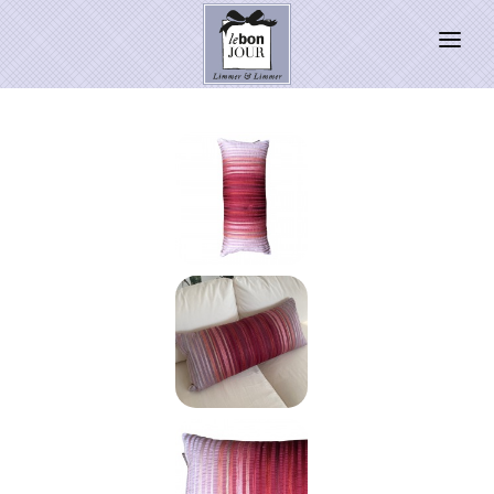
HOME
SHOP
Neuheiten
WEIHNACHTSZAUBER 2026
PRESSE
Kontakt
SALE