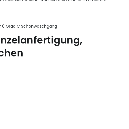
i 40 Grad C Schonwaschgang
inzelanfertigung,
ochen