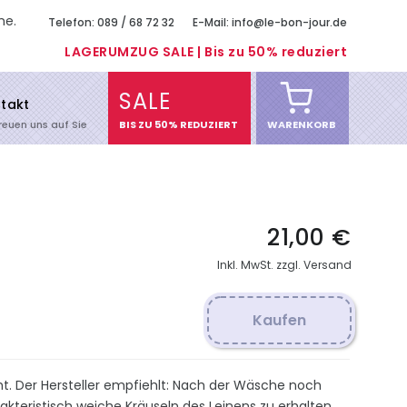
me.
Telefon: 089 / 68 72 32
E-Mail: info@le-bon-jour.de
LAGERUMZUG SALE | Bis zu 50% reduziert
SALE
takt
freuen uns auf Sie
BIS ZU 50% REDUZIERT
WARENKORB
21,00 €
Inkl. MwSt. zzgl. Versand
Kaufen
ht. Der Hersteller empfiehlt: Nach der Wäsche noch
kteristisch weiche Kräuseln des Leinens zu erhalten.