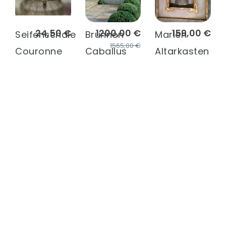
24,50 €
1200,00 €
159,00 €
Seifenschale
Brunnen
Marien
1565,00 €
Couronne
Caballus
Altarkasten