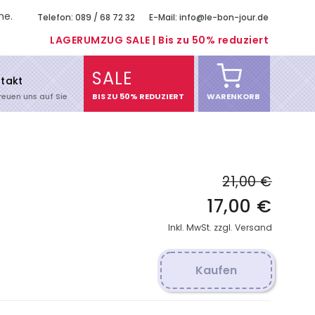
me.
Telefon: 089 / 68 72 32
E-Mail: info@le-bon-jour.de
LAGERUMZUG SALE | Bis zu 50% reduziert
SALE
takt
freuen uns auf Sie
BIS ZU 50% REDUZIERT
WARENKORB
21,00 €
17,00 €
Inkl. MwSt. zzgl. Versand
Kaufen