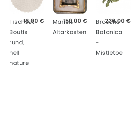
16,00 €
159,00 €
236,00 €
Tischset
Marien
Brosche
Boutis
Altarkasten
Botanica
rund,
-
hell
Mistletoe
nature