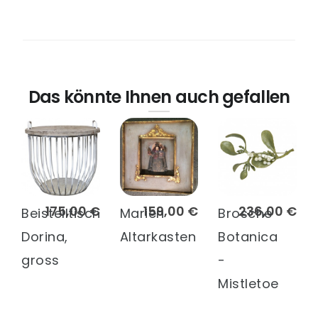
Das könnte Ihnen auch gefallen
175,00 €
159,00 €
236,00 €
Beistelltisch
Marien
Brosche
Dorina,
Altarkasten
Botanica
gross
-
Mistletoe