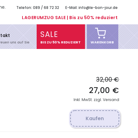
me.
Telefon: 089 / 68 72 32
E-Mail: info@le-bon-jour.de
LAGERUMZUG SALE | Bis zu 50% reduziert
SALE
takt
freuen uns auf Sie
BIS ZU 50% REDUZIERT
WARENKORB
32,00 €
27,00 €
Inkl. MwSt. zzgl. Versand
Kaufen