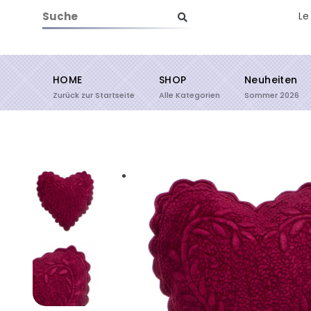
Le
HOME
SHOP
Neuheiten
Suche starten
Zurück zur Startseite
Alle Kategorien
Sommer 2026