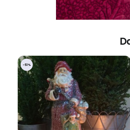
Da
-51%