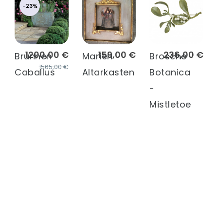
-23%
1200,00 €
159,00 €
236,00 €
Brunnen
Marien
Brosche
1565,00 €
Caballus
Altarkasten
Botanica
-
Mistletoe