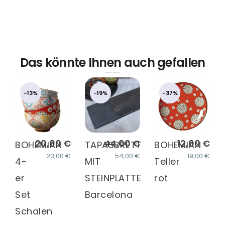
Das könnte Ihnen auch gefallen
-13%
-19%
-37%
20,00 €
44,00 €
12,00 €
BOHEMIAN
TAPASBRETT
BOHEMIAN
23,00 €
54,00 €
19,00 €
4-
MIT
Teller
er
STEINPLATTE
rot
Set
Barcelona
Schalen