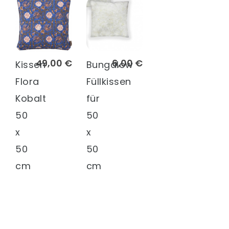
49,00 €
6,00 €
Kissen
Bungalow
Flora
Füllkissen
Kobalt
für
50
50
x
x
50
50
cm
cm