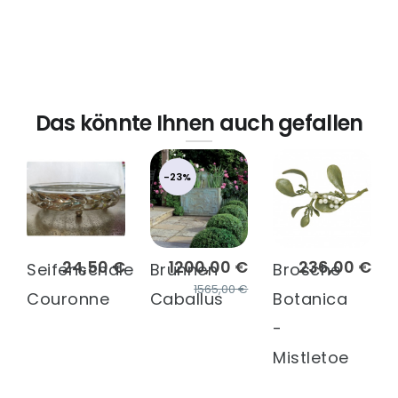
Das könnte Ihnen auch gefallen
-23%
24,50 €
1200,00 €
236,00 €
Seifenschale
Brunnen
Brosche
1565,00 €
Couronne
Caballus
Botanica
-
Mistletoe