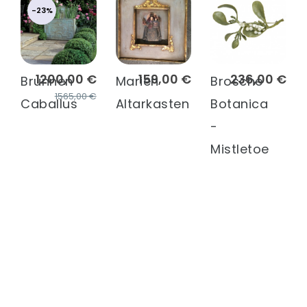
-23%
1200,00 €
159,00 €
236,00 €
Brunnen
Marien
Brosche
1565,00 €
Caballus
Altarkasten
Botanica
-
Mistletoe