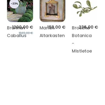
-23%
1200,00 €
159,00 €
236,00 €
Brunnen
Marien
Brosche
1565,00 €
Caballus
Altarkasten
Botanica
-
Mistletoe